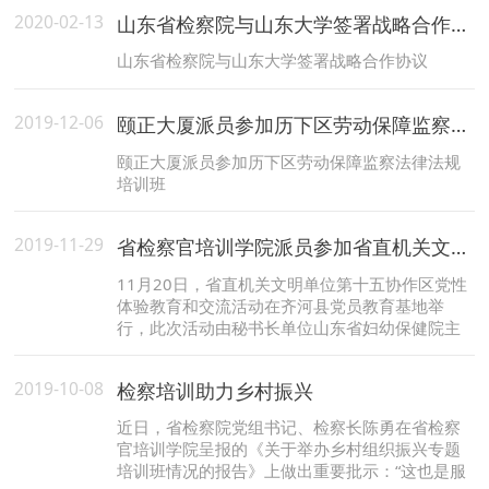
2020-02-13
山东省检察院与山东大学签署战略合作协议
山东省检察院与山东大学签署战略合作协议
2019-12-06
颐正大厦派员参加历下区劳动保障监察法律法规培训班
颐正大厦派员参加历下区劳动保障监察法律法规
培训班
2019-11-29
省检察官培训学院派员参加省直机关文明单位第十五协作区党性体验教育和交流活动
11月20日，省直机关文明单位第十五协作区党性
体验教育和交流活动在齐河县党员教育基地举
行，此次活动由秘书长单位山东省妇幼保健院主
办，包括省检察官培训学院在内的省直机关文明
单位第十五协作区各成员单位，共28名工作人员
2019-10-08
检察培训助力乡村振兴
参加了活动。
近日，省检察院党组书记、检察长陈勇在省检察
官培训学院呈报的《关于举办乡村组织振兴专题
培训班情况的报告》上做出重要批示：“这也是服