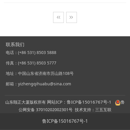
务大局、司法为民的实际举措，应该表扬”。
联系我们
电话：(+86 531) 8503 5888
传真：(+86 531) 8503 5777
地址：中国山东省济南市历山路108号
邮箱：yizhengqihuabu@sina.com
网站ICP：
鲁ICP备15016767
号-1
山东颐正大厦版权所有
鲁
公网安备 37010202002301号
技术支持：三五互联
鲁ICP备15016767号-1