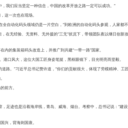
，我们应当坚定一种信念，中国的改革开放之路一定可以成功。”
，这一次也在现场。
国在全自动化码头领域仍是一片空白，“到欧洲的自动化码头参观，人家都不
，在无经验、无资料、无外援的“三无”状况下，带领团队夜以继日创新
内的集装箱码头改造上，并推广到共建“一带一路”国家。
。港口风大，这位大国工匠身姿笔挺，黑框眼镜下，目光明亮而坚毅。
路。”习近平总书记赞许道，“你们的贡献很大，体现了劳模精神、工匠
的。
的前方。
察，足迹也是沿着海岸线，青岛、威海、烟台。考察中，总书记说：“建设
国兴，背海则国衰。