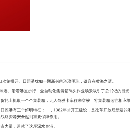
口次第排开。日照港犹如一颗新兴的璀璨明珠，镶嵌在黄海之滨。
照港。沿着港区步行，全自动化集装箱码头作业场景吸引了总书记的目光
轮上抓取一个个集装箱，无人驾驶卡车往来穿梭，将集装箱运往相应堆
港有三个鲜明特征：一，1982年才开工建设，是改革开放后新建的港
家战略资源安全起到重要保障作用。
奇力量，造就了这座深水良港。