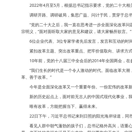
2022年4月至5月，根据总书记指示要求，党的二十大相
调研开路、调研破局，集思广益、问计于民，贯穿于总书
“党的二十大之后，我一直在思考进一步全面深化改革问题
宗明义，“面对面听取大家的意见和建议，请大家畅所欲言。”
6位企业代表、3位专家学者先后发言，发言和互动的时间
紧扣改革主题、突出改革重点、把牢价值取向、讲求方式方
10年前，党的十八届三中全会后的2014年全国两会，在
“我们生长的时代是一个令人激动的时代。面临改革大潮，
革、善于改革。”
今年是全面深化改革又一个重要年份。一份宏伟的改革新
新的历史起点上，面对前无古人的中国式现代化事业，我
唯有改革，方能把握当下、赢得未来。
22日下午，习近平总书记来到日照的阳光海岸绿道，同市
看见人群中朝气蓬勃的孩子们，总书记格外高兴，语重心长