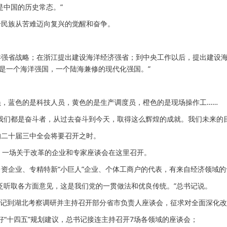
中国的历史常态。”
民族从苦难迈向复兴的觉醒和奋争。
省战略；在浙江提出建设海洋经济强省；到中央工作以后，提出建设海
也是一个海洋强国，一个陆海兼修的现代化强国。”
蓝色的是科技人员，黄色的是生产调度员，橙色的是现场操作工……
们都是奋斗者，从过去奋斗到今天，取得这么辉煌的成就。我们未来的目
二十届三中全会将要召开之时。
一场关于改革的企业和专家座谈会在这里召开。
企业、专精特新“小巨人”企业、个体工商户的代表，有来自经济领域的
听取各方面意见，这是我们党的一贯做法和优良传统。”总书记说。
书记到湖北考察调研并主持召开部分省市负责人座谈会，征求对全面深化
好“十四五”规划建议，总书记接连主持召开7场各领域的座谈会；