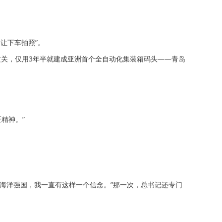
让下车拍照”。
攻关，仅用3年半就建成亚洲首个全自动化集装箱码头——青岛
精神。”
海洋强国，我一直有这样一个信念。”那一次，总书记还专门