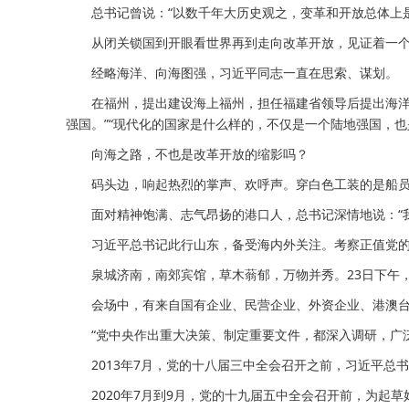
总书记曾说：“以数千年大历史观之，变革和开放总体上是
从闭关锁国到开眼看世界再到走向改革开放，见证着一个
经略海洋、向海图强，习近平同志一直在思索、谋划。
在福州，提出建设海上福州，担任福建省领导后提出海洋强
强国。”“现代化的国家是什么样的，不仅是一个陆地强国，
向海之路，不也是改革开放的缩影吗？
码头边，响起热烈的掌声、欢呼声。穿白色工装的是船员，
面对精神饱满、志气昂扬的港口人，总书记深情地说：“我
习近平总书记此行山东，备受海内外关注。考察正值党的
泉城济南，南郊宾馆，草木蓊郁，万物并秀。23日下午，
会场中，有来自国有企业、民营企业、外资企业、港澳台资
“党中央作出重大决策、制定重要文件，都深入调研，广泛
2013年7月，党的十八届三中全会召开之前，习近平总
2020年7月到9月，党的十九届五中全会召开前，为起草