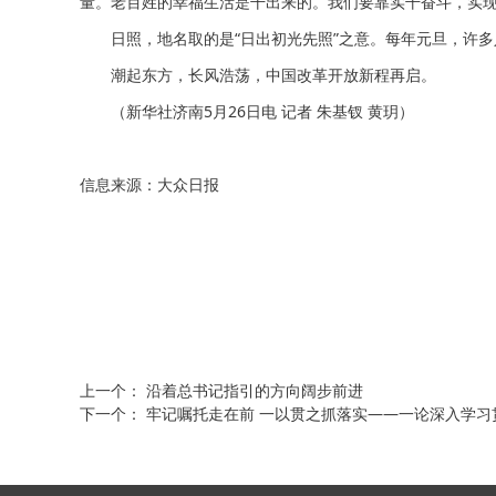
量。老百姓的幸福生活是干出来的。我们要靠实干奋斗，实现
日照，地名取的是“日出初光先照”之意。每年元旦，许多
潮起东方，长风浩荡，中国改革开放新程再启。
（新华社济南5月26日电 记者 朱基钗 黄玥）
信息来源：大众日报
上一个：
沿着总书记指引的方向阔步前进
下一个：
牢记嘱托走在前 一以贯之抓落实——一论深入学习