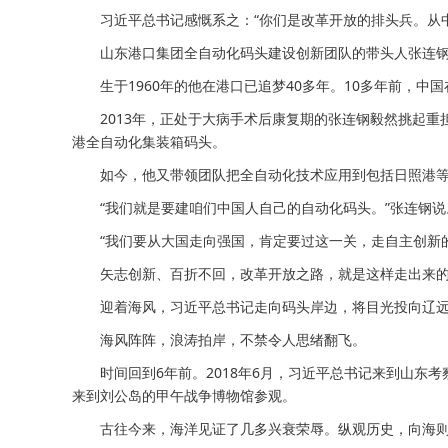
习近平总书记感慨系之：“你们是改革开放的排头兵。从中
山东港口集团全自动化码头建设创新团队的带头人张连钢
生于1960年的他在港口已追梦40多年。10多年前，中
2013年，正处于大病手术后康复期的张连钢毅然挑起重担
港全自动化集装箱码头。
如今，他又带领团队把全自动化技术应用到包括日照港等在
“我们就是要建咱们中国人自己的自动化码头。”张连钢说
“我们要从大国走向强国，肯定要过这一关，走自主创新的道
矢志创新、百折不回，改革开放之路，就是这样走出来
迎着海风，习近平总书记走向码头岸边，将目光投向辽远
海风阵阵，浪涛拍岸，不禁令人思绪翻飞。
时间回到6年前。2018年6月，习近平总书记来到山东考
来到刘公岛的甲午战争博物馆参观。
古往今来，海洋见证了几多兴衰荣辱。纵观历史，向海则