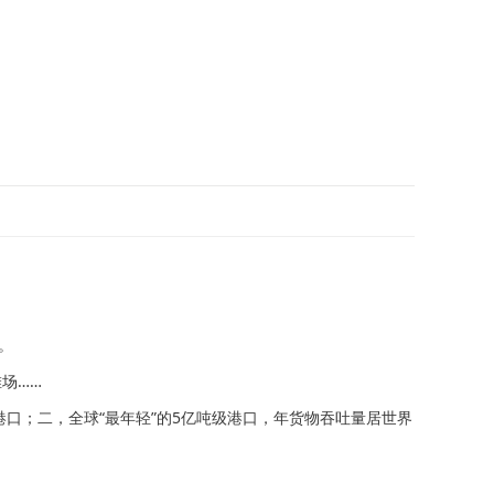
。
场……
口；二，全球“最年轻”的5亿吨级港口，年货物吞吐量居世界