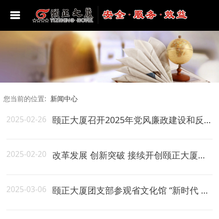
酒店位置
豪华套房
颐正海韵美食汇
颐和多功能厅
学习宣传贯彻二十大精神
总经理致辞
豪华单人间
颐安厅
颐德多功能厅
党史学习教育
您当前的位置:
新闻中心
豪华标准间
颐然厅
贵宾厅
建党百年
2025-02-26
颐正大厦召开2025年党风廉政建设和反腐败工作会议
女士房
颐正厅
第一会议室
学习贯彻习近平新时代中国特色社会主义思想
主题教育
普通标准间
颐文厅
第二会议室
2025-02-20
改革发展 创新突破 接续开创颐正大厦高质量发展新局面---颐正大厦召开2024年度总结表彰暨2025年工作动员大会
深入学习贯彻习近平总书记视察山东重要讲话
精神
亲子房
颐乐厅
第三会议室
2025-03-06
颐正大厦团支部参观省文化馆 “新时代 新雷锋——弘扬雷锋精神 ‘宣传画’展”
学习贯彻党的二十届三中全会精神
颐泓厅
第四会议室
学习贯彻党的二十届四中全会精神
颐润厅