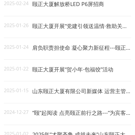
2025-02-24
颐正大厦解放桥LED P6屏招商
颐馨厅
2025-01-26
颐正大厦开展“党建引领送温情·救助关怀暖人心”主题党日活动
2025-01-24
肩负职责担使命 凝心聚力新征程---颐正大厦圆满完成省十四届人大三次会议接待保障任务
2025-01-22
颐正大厦开展“贺小年·包福饺”活动
2025-01-15
山东颐正大厦有限公司新媒体 运营主管招聘入围资格审查人员名单
2024-12-27
“颐”起阅读 点亮颐正前行之路---“为宾客提供始终如一的优质服务”系列报道之七
2025-01-02
2025年“才聚齐鲁 成就未来”山东颐正大厦有限公司招聘公告